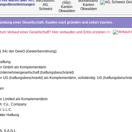
 mit Waren aller Art,
ungsdienstleistungen
AG,
Kanton
Kanton
Schweiz
Obwalden
Obwalden
ndung einer Gesellschaft. Kaufen statt gründen und sofort starten.
 zum Verkauf einer Gesellschaft? Hier verkaufen und Erlös erzielen >>
 § 34c der GewO (Gewerbeordnung)
Haftung
ner GmbH als Komplementärin
Unternehmergesellschaft (haftungsbeschränkt)
er UG (haftungsbeschränkt) als Komplementärin, vollständig: UG (haftungsbeschrä
ien
er Limited als Komplementärin
ch: Co., Company
: L.L.C.
kter Haftung
h: S.A.G.L.