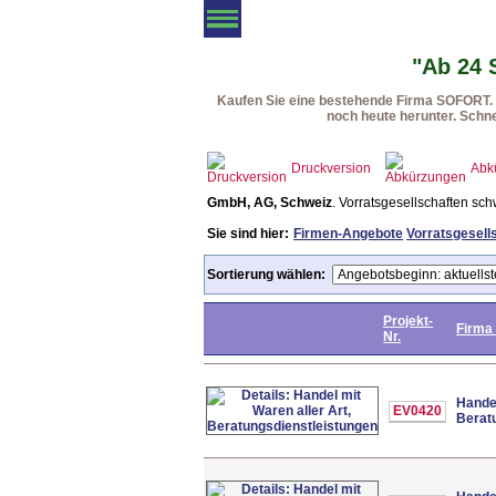
Angebotsliste
Vorratsgesellschaften
Fi
"Ab 24 
Kaufen Sie eine bestehende Firma SOFORT. F
noch heute herunter. Schne
Druckversion
Abk
GmbH, AG, Schweiz
. Vorratsgesellschaften sch
Sie sind hier:
Firmen-Angebote
Vorratsgesell
Sortierung wählen:
Projekt-
Firma
Nr.
Handel
EV0420
Berat