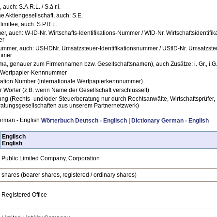
 auch: S.A.R.L. / S.à r.l.
 Aktiengesellschaft, auch: S.E.
limitee, auch: S.P.R.L.
er, auch: W-ID-Nr. Wirtschafts-Identifikations-Nummer / WID-Nr. Wirtschaftsidentif
er
ummer, auch: USt-IDNr. Umsatzsteuer-Identifikationsnummer / UStID-Nr. Umsatzste
ummer
ma, genauer zum Firmennamen bzw. Gesellschaftsnamen), auch Zusätze: i. Gr., i.G.,
 Wertpapier-Kennnummer
ification Number (internationale Wertpapierkennnummer)
Wörter (z.B. wenn Name der Gesellschaft verschlüsselt)
ng (Rechts- und/oder Steuerberatung nur durch Rechtsanwälte, Wirtschaftsprüfer,
eratungsgesellschaften aus unserem Partnernetzwerk)
Wörterbuch Deutsch - Englisch | Dictionary German - English
Englisch
English
Public Limited Company, Corporation
shares (bearer shares, registered / ordinary shares)
Registered Office