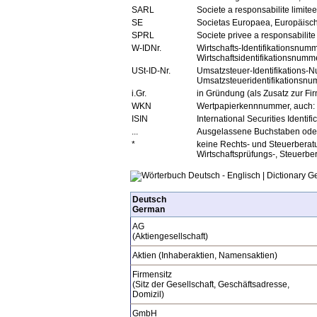
SARL
Societe a responsabilite limitee,
SE
Societas Europaea, Europäische
SPRL
Societe privee a responsabilite 
W-IDNr.
Wirtschafts-Identifikationsnumm
Wirtschaftsidentifikationsnumm
USt-ID-Nr.
Umsatzsteuer-Identifikations-N
Umsatzsteueridentifikationsn
i.Gr.
in Gründung (als Zusatz zur Fir
WKN
Wertpapierkennnummer, auch:
ISIN
International Securities Ident
...
Ausgelassene Buchstaben oder 
*
keine Rechts- und Steuerberatu
Wirtschaftsprüfungs-, Steuerb
Deutsch
German
AG
(Aktiengesellschaft)
Aktien (Inhaberaktien, Namensaktien)
Firmensitz
(Sitz der Gesellschaft, Geschäftsadresse,
Domizil)
GmbH