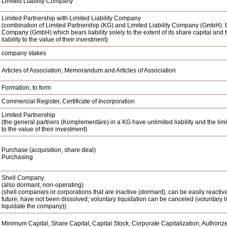
Limited Liability Company
Limited Partnership with Limited Liability Company
(combination of Limited Partnership (KG) and Limited Liability Company (GmbH): the
Company (GmbH) which bears liability solely to the extent of its share capital and
liability to the value of their investment)
company stakes
Articles of Association, Memorandum and Articles of Association
Formation, to form
Commercial Register, Certificate of Incorporation
Limited Partnership
(the general partners (Komplementäre) in a KG have unlimited liability and the limi
to the value of their investment)
Purchase (acquisition, share deal)
Purchasing
Shell Company
(also dormant, non-operating)
(shell companies or corporations that are inactive (dormant), can be easily reactiva
future; have not been dissolved; voluntary liquidation can be canceled (voluntary
liquidate the company))
Minimum Capital, Share Capital, Capital Stock, Corporate Capitalization, Authoriz