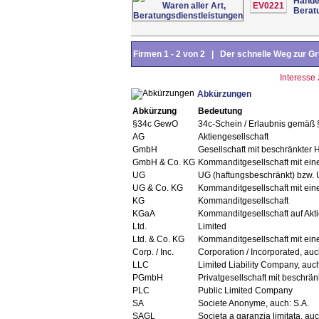
Handel
EV0221
Berat
Firmen 1 - 2 von 2 | Der schnelle Weg zur Grü
Interesse
Abkürzungen
Abkürzung
Bedeutung
§34c GewO
34c-Schein / Erlaubnis gemäß
AG
Aktiengesellschaft
GmbH
Gesellschaft mit beschränkter 
GmbH & Co. KG
Kommanditgesellschaft mit ei
UG
UG (haftungsbeschränkt) bzw. 
UG & Co. KG
Kommanditgesellschaft mit ein
KG
Kommanditgesellschaft
KGaA
Kommanditgesellschaft auf Akt
Ltd.
Limited
Ltd. & Co. KG
Kommanditgesellschaft mit ein
Corp. / Inc.
Corporation / Incorporated, au
LLC
Limited Liability Company, auch
PGmbH
Privatgesellschaft mit beschrän
PLC
Public Limited Company
SA
Societe Anonyme, auch: S.A.
SAGL
Societa a garanzia limitata, auc