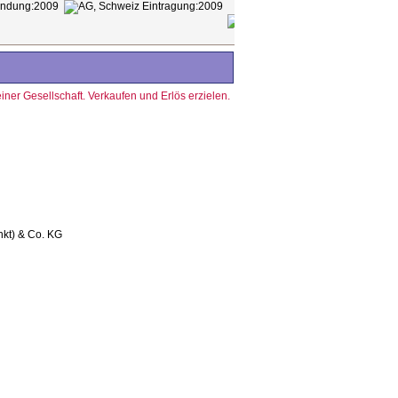
2009
2009
+
14.978
EUR
121.964
nkt) & Co. KG