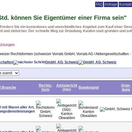
FAQ
Anfrage
Kontakt
rmenmäntel
Beteiligungen
Vorteile
Vorgehensweise
Rechtsformen
Ur
Std. können Sie Eigentümer einer Firma sein"
ordern Sie ein kostenloses und unverbindliches Angebot zum Kauf einer Gesel
ll und zielsicher. Der schnelle Weg zur Gründung. Kaufen statt gründen und sofo
ürzungen
weizer Rechtsformen (schweizer Vorrats GmbH, Vorrats AG / Aktiengesellschaften - 
schaften
GmbH, AG, Schweiz
Rechts-
Amtsgericht
Grün-
 / Branche
Bundesland
form
(Sitz)
dung
 mit Waren aller Art,
ungsdienstleistungen
GmbH,
Kanton
Kanton
Schweiz
Obwalden
Obwalden