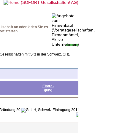
teile
Downloads
Startseite
lschaft an oder laden Sie es
rt starten.
Gesellschaften mit Sitz in der Schweiz, CH).
Guthaben
Eintra-
Down
+
Aufpreis
gung
load
=
Kaufpreis
21.397
2012
2012
+
8.559
EUR
29.956
106.986