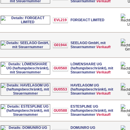
Steuernummer
Verkauft
EVL219
FORGEACT LIMITED
L
SEELAGO GmbH, mit
G01944
Steuernummer
Verkauft
G
LÖWENSHARE UG
GU0560
(haftungsbeschränkt), mit
Steuernummer
Verkauft
HAVELAGOM UG
GU0553
(haftungsbeschränkt), mit
Steuernummer
Verkauft
ESTESPLINE UG
GU0588
(haftungsbeschränkt), mit
Steuernummer
Verkauft
DOMUNRO UG