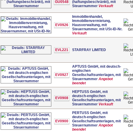
GU0548
(haftungsbeschränkt), mit
Steuernummer
Verkauft
Immobilienhandel,
Immobilienvermietung,
EV0926
Hausverwaltung, mit
Steuernummer, mit USt-ID-Nr.
G
Verkauft
EVL221
STARFRAY LIMITED
L
APTUSS GmbH, mit deutsch-
englischen
EV0927
Gesellschaftsunterlagen, mit
Steuernummer
Angebot
G
beendet
HEPTUSS GmbH, mit
deutsch-englischen
EV0908
Gesellschaftsunterlagen, mit
G
Steuernummer
Verkauft
PERTUSS GmbH, mit
deutsch-englischen
EV0900
Gesellschaftsunterlagen, mit
Steuernummer
Angebot
G
beendet