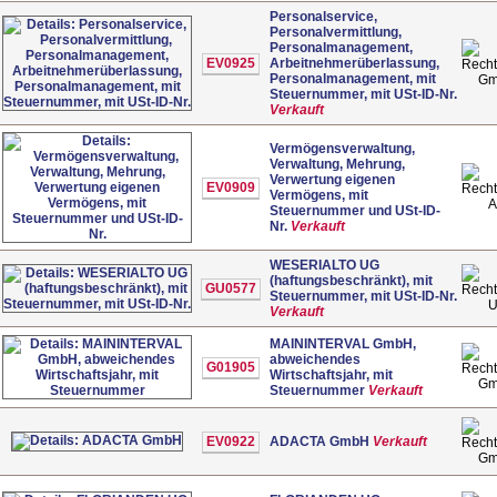
Personalservice,
Personalvermittlung,
Personalmanagement,
EV0925
Arbeitnehmerüberlassung,
Personalmanagement, mit
G
Steuernummer, mit USt-ID-Nr.
Verkauft
Vermögensverwaltung,
Verwaltung, Mehrung,
Verwertung eigenen
EV0909
Vermögens, mit
Steuernummer und USt-ID-
Nr.
Verkauft
WESERIALTO UG
(haftungsbeschränkt), mit
GU0577
Steuernummer, mit USt-ID-Nr.
Verkauft
MAININTERVAL GmbH,
abweichendes
G01905
Wirtschaftsjahr, mit
G
Steuernummer
Verkauft
EV0922
ADACTA GmbH
Verkauft
G