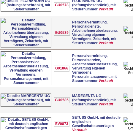
FLORIANDEN UG
GU0578
(haftungsbeschränkt), mit
Steuernummer
Verkauft
Personalvermittlung,
Personaldienste,
Arbeitnehmerüberlassung,
GU0539
Verwaltung eigenen
Vermögens, Zeitarbeit, mit
Steuernummer
Verkauft
Personalvermittlung,
Personalservice,
Arbeitnehmerüberlassung,
G01866
Verwaltung eigenen
Vermögens,
G
Personalmanagement, mit
Steuernummer
Verkauft
MAREGENTA UG
GU0585
(haftungsbeschränkt), mit
Steuernummer
Verkauft
SETUSS GmbH, mit deutsch-
englischen
EV0873
Gesellschaftsunterlagen
G
Verkauft