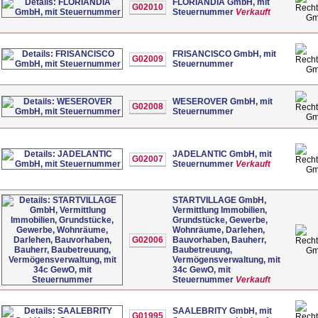
FLORIANDIA GmbH, mit
G02010
Steuernummer
Verkauft
G
FRISANCISCO GmbH, mit
G02009
Steuernummer
G
WESEROVER GmbH, mit
G02008
Steuernummer
G
JADELANTIC GmbH, mit
G02007
Steuernummer
Verkauft
G
STARTVILLAGE GmbH,
Vermittlung Immobilien,
Grundstücke, Gewerbe,
Wohnräume, Darlehen,
G02006
Bauvorhaben, Bauherr,
Baubetreuung,
G
Vermögensverwaltung, mit
34c GewO, mit
Steuernummer
Verkauft
SAALEBRITY GmbH, mit
G01995