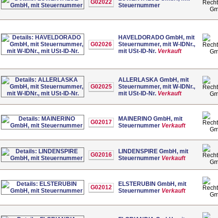
G02022
Steuernummer
G
HAVELDORADO GmbH, mit
G02026
Steuernummer, mit W-IDNr.,
mit USt-ID-Nr.
Verkauft
G
ALLERLASKA GmbH, mit
G02025
Steuernummer, mit W-IDNr.,
mit USt-ID-Nr.
Verkauft
G
MAINERINO GmbH, mit
G02017
Steuernummer
Verkauft
G
LINDENSPIRE GmbH, mit
G02016
Steuernummer
Verkauft
G
ELSTERUBIN GmbH, mit
G02012
Steuernummer
Verkauft
G