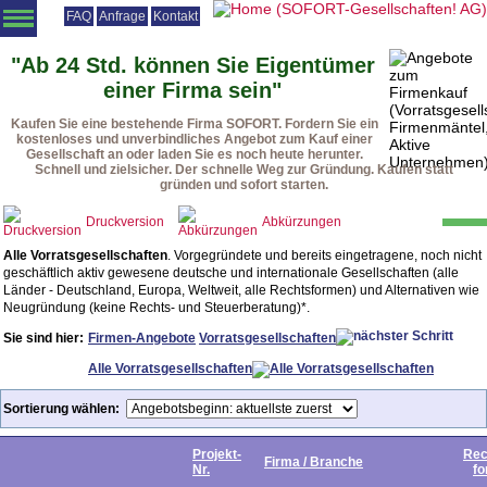
FAQ
Anfrage
Kontakt
Angebotsliste
Vorratsgesellschaften
Firmenmäntel
Beteiligungen
"Ab 24 Std. können Sie Eigentümer
einer Firma sein"
Vorteile
Vorgehensweise
Rechtsformen
Urteile
Downloads
Kaufen Sie eine bestehende Firma SOFORT. Fordern Sie ein
Startseite
kostenloses und unverbindliches Angebot zum Kauf einer
Gesellschaft an oder laden Sie es noch heute herunter.
Schnell und zielsicher. Der schnelle Weg zur Gründung. Kaufen statt
gründen und sofort starten.
Druckversion
Abkürzungen
Alle Vorratsgesellschaften
. Vorgegründete und bereits eingetragene, noch nicht
geschäftlich aktiv gewesene deutsche und internationale Gesellschaften (alle
Länder - Deutschland, Europa, Weltweit, alle Rechtsformen) und Alternativen wie
Neugründung (keine Rechts- und Steuerberatung)*.
Sie sind hier:
Firmen-Angebote
Vorratsgesellschaften
Alle Vorratsgesellschaften
Sortierung wählen:
Projekt-
Rec
Firma / Branche
Nr.
f