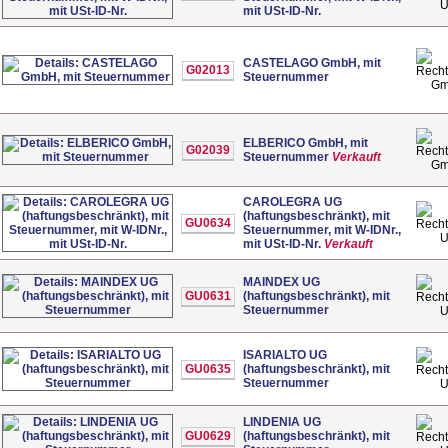
mit USt-ID-Nr.
CASTELAGO GmbH, mit
G02013
Steuernummer
G
ELBERICO GmbH, mit
G02039
Steuernummer
Verkauft
G
CAROLEGRA UG
(haftungsbeschränkt), mit
GU0634
Steuernummer, mit W-IDNr.,
mit USt-ID-Nr.
Verkauft
MAINDEX UG
GU0631
(haftungsbeschränkt), mit
Steuernummer
ISARIALTO UG
GU0635
(haftungsbeschränkt), mit
Steuernummer
LINDENIA UG
GU0629
(haftungsbeschränkt), mit