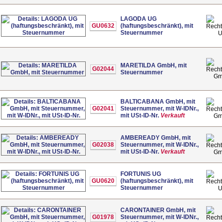
LAGODA UG
GU0632
(haftungsbeschränkt), mit
Steuernummer
MARETILDA GmbH, mit
G02044
Steuernummer
G
BALTICABANA GmbH, mit
G02041
Steuernummer, mit W-IDNr.,
mit USt-ID-Nr.
Verkauft
G
AMBEREADY GmbH, mit
G02038
Steuernummer, mit W-IDNr.,
mit USt-ID-Nr.
Verkauft
G
FORTUNIS UG
GU0620
(haftungsbeschränkt), mit
Steuernummer
CARONTAINER GmbH, mit
G01978
Steuernummer, mit W-IDNr.,