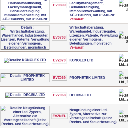
Facilitymanagement,
EV0899
Gebäudereinigung,
Immobilienverwaltung, mit
AÜ-Erlaubnis, mit USt-ID-Nr.
Verkauft
Wirtschaftsberatung,
Warenhandel, Industriegüter,
Lizenzen, Patente, Verwaltung
EV0763
eigenen Vermögens,
Beteiligungen, monistisch
Verkauft
EVZ070
KONOLEX LTD
Ltd.,
EVZ069
PROPHETEK LIMITED
Ltd.,
EVZ068
DECIBIA LTD
Ltd.,
Neugründung einer Ltd.
Zypern, Alternative zur
EVZNEU
Vorratsgesellschaft (keine
Ltd.,
Rechts- und Steuerberatung)