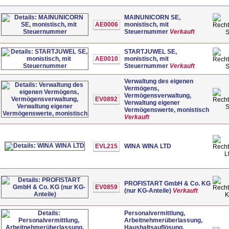
MAINUNICORN SE,
AE0006
monistisch, mit
Steuernummer
Verkauft
STARTJUWEL SE,
AE0010
monistisch, mit
Steuernummer
Verkauft
Verwaltung des eigenen
Vermögens,
Vermögensverwaltung,
EV0892
Verwaltung eigener
Vermögenswerte, monistisch
Verkauft
EVL215
WINA WINA LTD
L
PROFISTART GmbH & Co. KG
EV0859
(nur KG-Anteile)
Verkauft
Personalvermittlung,
Arbeitnehmerüberlassung,
Haushaltsauflösung,