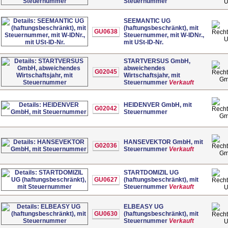
Steuernummer
SEEMANTIC UG
(haftungsbeschränkt), mit
GU0638
Steuernummer, mit W-IDNr.,
mit USt-ID-Nr.
STARTVERSUS GmbH,
abweichendes
G02045
Wirtschaftsjahr, mit
G
Steuernummer
Verkauft
HEIDENVER GmbH, mit
G02042
Steuernummer
G
HANSEVEKTOR GmbH, mit
G02036
Steuernummer
Verkauft
G
STARTDOMIZIL UG
GU0627
(haftungsbeschränkt), mit
Steuernummer
Verkauft
ELBEASY UG
GU0630
(haftungsbeschränkt), mit
Steuernummer
Verkauft