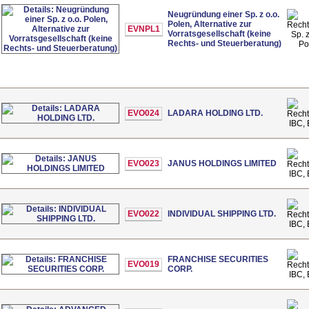
Neugründung einer Sp. z o.o.
Polen, Alternative zur
EVNPL1
Vorratsgesellschaft (keine
Sp. z
Rechts- und Steuerberatung)
Po
EVO024
LADARA HOLDING LTD.
IBC, 
EVO023
JANUS HOLDINGS LIMITED
IBC, 
EVO022
INDIVIDUAL SHIPPING LTD.
IBC, 
FRANCHISE SECURITIES
EVO019
CORP.
IBC, 