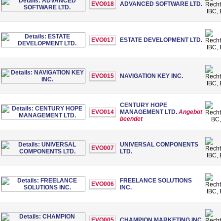
EVO018
ADVANCED SOFTWARE LTD.
IBC, 
EVO017
ESTATE DEVELOPMENT LTD.
IBC, 
EVO015
NAVIGATION KEY INC.
IBC, 
CENTURY HOPE
EVO014
MANAGEMENT LTD.
Angebot
beendet
BC,
UNIVERSAL COMPONENTS
EVO007
LTD.
IBC, 
FREELANCE SOLUTIONS
EVO006
INC.
IBC, 
EVO005
CHAMPION MARKETING INC.