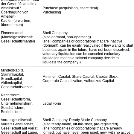
der Geschäftsanteile /
Anteilskauf /
Purchase (acquisition, share deal)
Übertragung von
Purchasing
Anteilen)
Kaufen (erwerben,
übernehmen)
Firmenmantel
Shell Company
(Mantelgesellschaft,
(also dormant, non-operating)
Gesellschaftsmantel)
(shell companies or corporations that are inactive
(dormant), can be easily reactivated if they wants to start
business again in the future; have not been dissolved;
voluntary liquidation can be canceled (voluntary
liquidation means a solvent company decide to
liquidate the company))
Mindestkapital,
Stammkapital,
Minimum Capital, Share Capital, Capital Stock,
Grundkapital,
Corporate Capitalization, Authorized Capital
Aktienkapital,
Gesellschaftskapital
Rechtsform,
Gesellschaftsform,
Unternehmensform,
Legal Form
Geschäftsform,
Betriebsform
Vorratsgesellschaft,
Shelf Company, Ready Made Company
Vorrats Gesellschaft,
(also ready-made, off-the-shelf, pre-registered)
Gesellschaft auf Vorrat,
(shelf companies or corporations that are already
Gesellschaft auf Lager,
formed, but have never been used; new, with no active