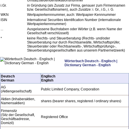
Umsatzsteueridentifikationsnummer
i.Gr.
in Gründung (als Zusatz zur Firma, genauer zum Firmennamen
bzw. Gesellschaftsnamen), auch Zusätze: i. Gr., i.G., i. G.
WKN
Wertpapierkennnummer, auch: Wertpapier-Kennnummer
ISIN
International Securities Identification Number (internationale
Wertpapierkennnummer)
...
Ausgelassene Buchstaben oder Wörter (z.B. wenn Name der
Gesellschaft verschlüsselt)
*
keine Rechts- und Steuerberatung (Rechts- und/oder
Steuerberatung nur durch Rechtsanwälte, Wirtschaftsprüfer,
Steuerberater oder Rechtsanwalts-, Wirtschaftsprüfungs-,
Steuerberatungsgesellschaften aus unserem Partnernetzwerk)
Wörterbuch Deutsch - Englisch |
Dictionary German - English
Deutsch
Englisch
German
English
AG
Public Limited Company, Corporation
(Aktiengesellschaft)
Aktien (Inhaberaktien,
shares (bearer shares, registered / ordinary shares)
Namensaktien)
Firmensitz
(Sitz der Gesellschaft,
Registered Office
Geschäftsadresse,
Domizil)