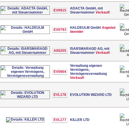
ADACTA GmbH, mit
EV0915
Steuernummer
Verkauft
G
HALDEULM GmbH
Angebot
EV0793
beendet
G
ISARSMARAGD AG, mit
A00255
Steuernummer
Verkauft
Verwaltung eigenen
Vermögens,
EV0904
Vermögensverwaltung
Verkauft
EVL178
EVOLUTION WIZARD LTD
L
EVL177
KILLER LTD
L