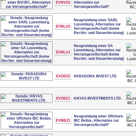
EVNVG1
Alternative zur
Vorratsgesellschaft*
BC,
Neugründung einer SARL
Luxemburg, Alternative zur
EVNLU2
Vorratsgesellschaft (keine
SA
Rechts- und Steuerberatung)
Luxe
Neugründung einer SA
Luxemburg, Alternative zur
EVNLU1
Vorratsgesellschaft (keine
S
Rechts- und Steuerberatung)
Luxe
EVO025
PARADORA INVEST LTD
IBC, 
EVO021
KNYAS INVESTMENTS LTD.
IBC, 
Neugründung einer Offshore
EVNBZ1
IBC Belize, Alternative zur
Vorratsgesellschaft*
IBC, 