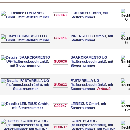
FONTANEO GmbH, mit
G02043
Steuernummer
G
INNERSTELLO GmbH, mit
G02046
Steuernummer
G
SAARCRAMENTO UG
GU0636
(haftungsbeschränkt), mit
Steuernummer
FASTARELLA UG
GU0633
(haftungsbeschränkt), mit
Steuernummer
Verkauft
LEINEXUS GmbH, mit
G02047
Steuernummer
G
CANNTEGO UG
(haftungsbeschränkt), mit
GU0637
Steuernummer, mit W-IDNr.,