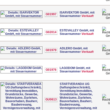
ISARVEKTOR GmbH, mit
G01997
Steuernummer
Verkauft
G
ESTEVALLEY GmbH, mit
G02014
Steuernummer
Verkauft
G
ADLERO GmbH, mit
G01979
Steuernummer
Verkauft
G
LAGODOM GmbH, mit
G01976
Steuernummer
Verkauft
G
STARTVERANDA UG
(haftungsbeschränkt),
Vermittlung Immobilien,
Grundstücke, Gewerbe,
Wohnräume, Darlehen,
GU0613
Bauvorhaben, Bauherr,
Baubetreuung,
Vermögensverwaltung, mit