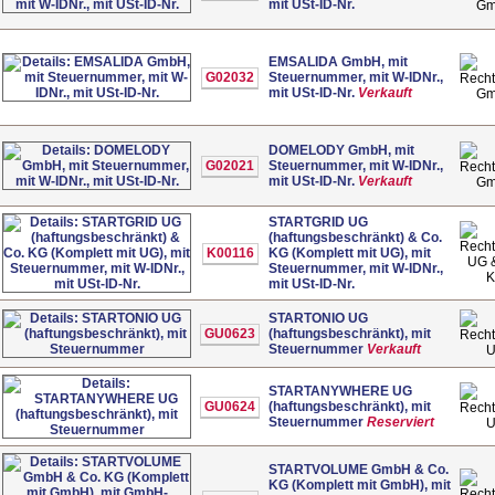
mit USt-ID-Nr.
G
EMSALIDA GmbH, mit
G02032
Steuernummer, mit W-IDNr.,
mit USt-ID-Nr.
Verkauft
G
DOMELODY GmbH, mit
G02021
Steuernummer, mit W-IDNr.,
mit USt-ID-Nr.
Verkauft
G
STARTGRID UG
(haftungsbeschränkt) & Co.
K00116
KG (Komplett mit UG), mit
UG 
Steuernummer, mit W-IDNr.,
mit USt-ID-Nr.
STARTONIO UG
GU0623
(haftungsbeschränkt), mit
Steuernummer
Verkauft
STARTANYWHERE UG
GU0624
(haftungsbeschränkt), mit
Steuernummer
Reserviert
STARTVOLUME GmbH & Co.
KG (Komplett mit GmbH), mit