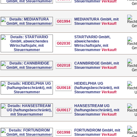
Steuernummer
Verkauft
G
MEDIANTURA GmbH, mit
G01994
Steuernummer
Verkauft
G
STARTVARIO GmbH,
abweichendes
G02030
Wirtschaftsjahr, mit
G
Steuernummer
Verkauft
CANNBRIDGE GmbH, mit
G02018
Steuernummer
Verkauft
G
HEIDELPHIA UG
GU0618
(haftungsbeschränkt), mit
Steuernummer
Verkauft
HANSESTREAM UG
GU0617
(haftungsbeschränkt), mit
Steuernummer
Verkauft
FORTUNDROM GmbH, mit
G01998
Steuernummer
Verkauft
G