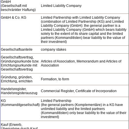
GmbH
(Gesellschaft mit
Limited Liability Company
beschränkter Haftung)
GmbH & Co. KG
Limited Partnership with Limited Liability Company
(combination of Limited Partnership (KG) and Limited
Liability Company (GmbH): the general partner is a
Limited Liability Company (GmbH) which bears liability
solely to the extent of its share capital and the limited
partners (Kommanditisten) bear liability to the value of
their investment)
Gesellschaftsanteile
company stakes
Gesellschaftsvertrag,
Gründungsurkunde bzw.
Articles of Association, Memorandum and Articles of
Errichtungsurkunde mit
Association
Gesellschaftsvertrag
Gründung, gründen,
Formation, to form
Errichtung, errichten
Handelsregister,
Commercial Register, Certificate of Incorporation
Handelsregisterauszug
KG
Limited Partnership
(Kommanditgesellschaft)
(the general partners (Komplementäre) in a KG have
unlimited liability and the limited partners
(Kommanditisten) only bear liability to the value of their
investment)
Kauf (Erwerb,
Übernahme durch Kauf