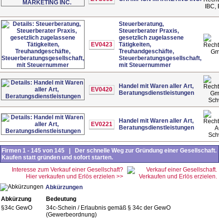
IBC, 
Steuerberatung,
Steuerberater Praxis,
gesetzlich zugelassene
EV0423
Tätigkeiten,
Treuhandgeschäfte,
G
Steuerberatungsgesellschaft,
mit Steuernummer
Handel mit Waren aller Art,
EV0420
Beratungsdienstleistungen
Gm
Sch
Handel mit Waren aller Art,
EV0221
Beratungsdienstleistungen
A
Sch
Firmen 1 - 145 von 145 | Der schnelle Weg zur Gründung einer Gesellschaft.
Kaufen statt gründen und sofort starten.
Interesse zum Verkauf einer Gesellschaft?
Hier verkaufen und Erlös erzielen >>
Abkürzungen
Abkürzung
Bedeutung
§34c GewO
34c-Schein / Erlaubnis gemäß § 34c der GewO
(Gewerbeordnung)