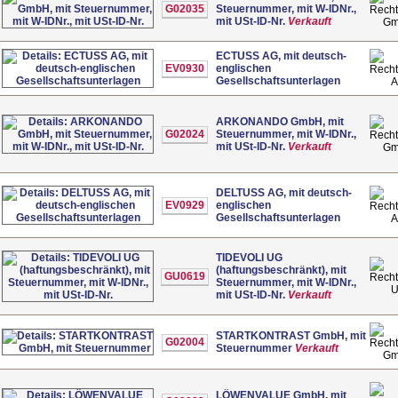
G02035
Steuernummer, mit W-IDNr.,
mit USt-ID-Nr.
Verkauft
G
ECTUSS AG, mit deutsch-
EV0930
englischen
Gesellschaftsunterlagen
ARKONANDO GmbH, mit
G02024
Steuernummer, mit W-IDNr.,
mit USt-ID-Nr.
Verkauft
G
DELTUSS AG, mit deutsch-
EV0929
englischen
Gesellschaftsunterlagen
TIDEVOLI UG
(haftungsbeschränkt), mit
GU0619
Steuernummer, mit W-IDNr.,
mit USt-ID-Nr.
Verkauft
STARTKONTRAST GmbH, mit
G02004
Steuernummer
Verkauft
G
LÖWENVALUE GmbH, mit