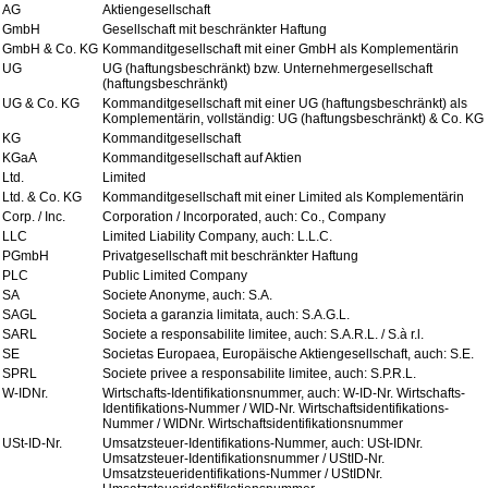
AG
Aktiengesellschaft
GmbH
Gesellschaft mit beschränkter Haftung
GmbH & Co. KG
Kommanditgesellschaft mit einer GmbH als Komplementärin
UG
UG (haftungsbeschränkt) bzw. Unternehmergesellschaft
(haftungsbeschränkt)
UG & Co. KG
Kommanditgesellschaft mit einer UG (haftungsbeschränkt) als
Komplementärin, vollständig: UG (haftungsbeschränkt) & Co. KG
KG
Kommanditgesellschaft
KGaA
Kommanditgesellschaft auf Aktien
Ltd.
Limited
Ltd. & Co. KG
Kommanditgesellschaft mit einer Limited als Komplementärin
Corp. / Inc.
Corporation / Incorporated, auch: Co., Company
LLC
Limited Liability Company, auch: L.L.C.
PGmbH
Privatgesellschaft mit beschränkter Haftung
PLC
Public Limited Company
SA
Societe Anonyme, auch: S.A.
SAGL
Societa a garanzia limitata, auch: S.A.G.L.
SARL
Societe a responsabilite limitee, auch: S.A.R.L. / S.à r.l.
SE
Societas Europaea, Europäische Aktiengesellschaft, auch: S.E.
SPRL
Societe privee a responsabilite limitee, auch: S.P.R.L.
W-IDNr.
Wirtschafts-Identifikationsnummer, auch: W-ID-Nr. Wirtschafts-
Identifikations-Nummer / WID-Nr. Wirtschaftsidentifikations-
Nummer / WIDNr. Wirtschaftsidentifikationsnummer
USt-ID-Nr.
Umsatzsteuer-Identifikations-Nummer, auch: USt-IDNr.
Umsatzsteuer-Identifikationsnummer / UStID-Nr.
Umsatzsteueridentifikations-Nummer / UStIDNr.