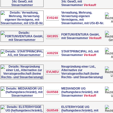
34c GewO, mit
Steuernummer
Verkauft
Verwaltung, Mehrung,
Verwertung eigenen
EV0240
Vermögens, mit
Steuernummer, mit USt-ID-Nr.
FORTUNVENTURA GmbH,
G01955
mit Steuernummer
Verkauft
G
STARTPRINCIPAL AG, mit
A00259
Steuernummer
Verkauft
Neugründung einer Ltd.,
Alternative zur
EVLNEU
Vorratsgesellschaft (keine
L
Rechts- und Steuerberatung)
MEDIANDOR UG
GU0568
(haftungsbeschränkt), mit
Steuernummer
Verkauft
ELSTERHYGGE UG
GU0549
(haftungsbeschränkt), mit