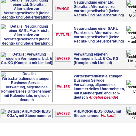
Neugründung einer Ltd.
Gibraltar, Alternative zur
EVNGI1
Vorratsgesellschaft (keine
Lt
Rechts- und Steuerberatung)
Gibr
Neugründung einer SARL
Frankreich, Alternative zur
EVFNEU
Vorratsgesellschaft (keine
SA
Rechts- und Steuerberatung)
Fran
Verwaltung eigenen
EV0789
Vermögens, Ltd. & Co. KG
Ltd.
(Komplett mit Limited)
Wirtschaftsdienstleistungen,
Business Service,
Verwaltung, allgemeines
EVL155
kommerzielles Unternehmen,
L
mit Kalenderjahr, englisch-
deutsch
Angebot beendet
AHLMORPHEUS KGaA, mit
EV0733
Steuernummer
Verkauft
K