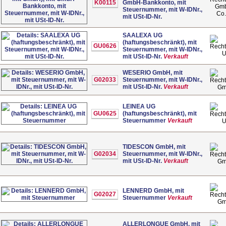
K00115
GmbH-Bankkonto, mit
Gm
Steuernummer, mit W-IDNr.,
Co
mit USt-ID-Nr.
SAALEXA UG
(haftungsbeschränkt), mit
GU0626
Steuernummer, mit W-IDNr.,
mit USt-ID-Nr.
Verkauft
WESERIO GmbH, mit
G02033
Steuernummer, mit W-IDNr.,
mit USt-ID-Nr.
Verkauft
G
LEINEA UG
GU0625
(haftungsbeschränkt), mit
Steuernummer
Verkauft
TIDESCON GmbH, mit
G02034
Steuernummer, mit W-IDNr.,
mit USt-ID-Nr.
Verkauft
G
LENNERD GmbH, mit
G02027
Steuernummer
Verkauft
G
ALLERLONGUE GmbH, mit