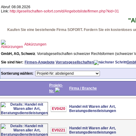
Abruf: 08.08.2026
Link:
http://gesellschaften-sofort.com/d/Angebotsliste/firmen.php?kid=31
"A
Kaufen Sie eine bestehende Firma SOFORT. Fordern Sie ein kostenloses und
Abkürzungen
GmbH, AG, Schweiz
. Vorratsgesellschaften schweizer Rechtsformen (schweizer Vo
Sie sind hier:
Firmen-Angebote
Vorratsgesellschaften
GmbH
Sortierung wählen:
Projekt-
Firma / Branche
Nr.
Handel mit Waren aller Art,
EV0420
Beratungsdienstleistungen
Handel mit Waren aller Art,
EV0221
Beratungsdienstleistungen