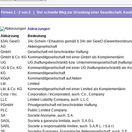
Firmen 1 - 2 von 2 | Der schnelle Weg zur Gründung einer Gesellschaft. Kaufe
Abkürzungen
Abkürzung
Bedeutung
§34c GewO
34c-Schein / Erlaubnis gemäß § 34c der GewO (Gewerbeordnun
AG
Aktiengesellschaft
GmbH
Gesellschaft mit beschränkter Haftung
GmbH & Co. KG
Kommanditgesellschaft mit einer GmbH als Komplementärin
UG
UG (haftungsbeschränkt) bzw. Unternehmergesellschaft (haftung
UG & Co. KG
Kommanditgesellschaft mit einer UG (haftungsbeschränkt) als Ko
KG
Kommanditgesellschaft
KGaA
Kommanditgesellschaft auf Aktien
Ltd.
Limited
Ltd. & Co. KG
Kommanditgesellschaft mit einer Limited als Komplementärin
Corp. / Inc.
Corporation / Incorporated, auch: Co., Company
LLC
Limited Liability Company, auch: L.L.C.
PGmbH
Privatgesellschaft mit beschränkter Haftung
PLC
Public Limited Company
SA
Societe Anonyme, auch: S.A.
SAGL
Societa a garanzia limitata, auch: S.A.G.L.
SARL
Societe a responsabilite limitee, auch: S.A.R.L. / S.à r.l.
SE
Societas Europaea, Europäische Aktiengesellschaft, auch: S.E.