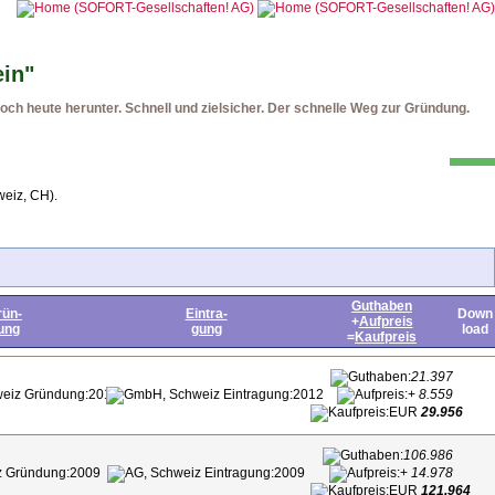
ein"
ch heute herunter. Schnell und zielsicher. Der schnelle Weg zur Gründung.
weiz, CH).
Guthaben
rün-
Eintra-
Down
+
Aufpreis
ung
gung
load
=
Kaufpreis
21.397
2012
2012
+
8.559
EUR
29.956
106.986
2009
2009
+
14.978
EUR
121.964