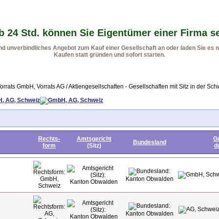
b 24 Std. können Sie Eigentümer einer Firma s
 unverbindliches Angebot zum Kauf einer Gesellschaft an oder laden Sie es no
Kaufen statt gründen und sofort starten.
rrats GmbH, Vorrats AG / Aktiengesellschaften - Gesellschaften mit Sitz in der Sch
, AG, Schweiz
Rechts-
Amtsgericht
G
Bundesland
form
(Sitz)
d
GmbH,
Kanton Obwalden
Kanton Obwalden
Schweiz
AG,
Kanton Obwalden
Kanton Obwalden