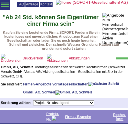
FAQ
Anfrage
Kontakt
Angebotsliste
Vorratsgesellschaften
Firmenmäntel
Beteiligungen
"Ab 24 Std. können Sie Eigentümer
einer Firma sein"
Vorteile
Vorgehensweise
Rechtsformen
Urteile
Downloads
Kaufen Sie eine bestehende Firma SOFORT. Fordern Sie ein
Startseite
kostenloses und unverbindliches Angebot zum Kauf einer
Gesellschaft an oder laden Sie es noch heute herunter.
Schnell und zielsicher. Der schnelle Weg zur Gründung. Kaufen statt
gründen und sofort starten.
Druckversion
Abkürzungen
GmbH, AG, Schweiz
. Vorratsgesellschaften schweizer Rechtsformen (schweizer
Vorrats GmbH, Vorrats AG / Aktiengesellschaften - Gesellschaften mit Sitz in der
Schweiz, CH).
Sie sind hier:
Firmen-Angebote
Vorratsgesellschaften
GmbH, AG, Schweiz
Sortierung wählen:
Projekt-
Rechts-
Firma / Branche
form
Nr.