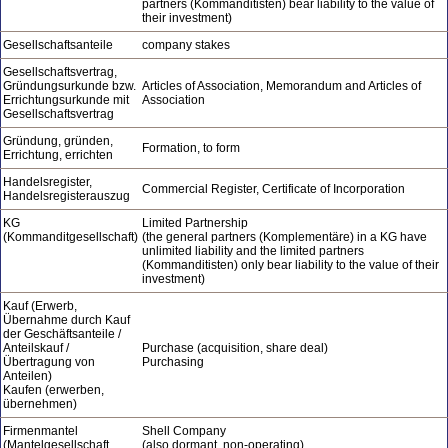
partners (Kommanditisten) bear liability to the value of
their investment)
Gesellschaftsanteile
company stakes
Gesellschaftsvertrag,
Gründungsurkunde bzw.
Articles of Association, Memorandum and Articles of
Errichtungsurkunde mit
Association
Gesellschaftsvertrag
Gründung, gründen,
Formation, to form
Errichtung, errichten
Handelsregister,
Commercial Register, Certificate of Incorporation
Handelsregisterauszug
KG
Limited Partnership
(Kommanditgesellschaft)
(the general partners (Komplementäre) in a KG have
unlimited liability and the limited partners
(Kommanditisten) only bear liability to the value of their
investment)
Kauf (Erwerb,
Übernahme durch Kauf
der Geschäftsanteile /
Anteilskauf /
Purchase (acquisition, share deal)
Übertragung von
Purchasing
Anteilen)
Kaufen (erwerben,
übernehmen)
Firmenmantel
Shell Company
(Mantelgesellschaft,
(also dormant, non-operating)