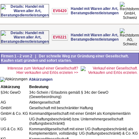
Handel mit Waren aller Art,
EV0420
Beratungsdienstleistungen
GmbH,
Schweiz
Handel mit Waren aller Art,
EV0221
Beratungsdienstleistungen
AG,
Schweiz
Firmen 1 - 2 von 2 | Der schnelle Weg zur Gründung einer Gesellschaft.
Kaufen statt gründen und sofort starten.
Interesse zum Verkauf einer Gesellschaft?
Hier verkaufen und Erlös erzielen >>
Abkürzungen
Abkürzung
Bedeutung
§34c GewO
34c-Schein / Erlaubnis gemäß § 34c der GewO
(Gewerbeordnung)
AG
Aktiengesellschaft
GmbH
Gesellschaft mit beschränkter Haftung
GmbH & Co. KG
Kommanditgesellschaft mit einer GmbH als Komplementärin
UG
UG (haftungsbeschränkt) bzw. Unternehmergesellschaft
(haftungsbeschränkt)
UG & Co. KG
Kommanditgesellschaft mit einer UG (haftungsbeschränkt) als
Komplementärin, vollständig: UG (haftungsbeschränkt) & Co. KG
KG
Kommanditgesellschaft