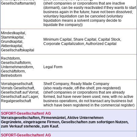
Gesellschaftsmantel)
(shell companies or corporations that are inactive
(dormant), can be easily reactivated if they wants to start
business again in the future; have not been dissolved;
voluntary liquidation can be canceled (voluntary
liquidation means a solvent company decide to
liquidate the company))
Mindestkapital,
Stammkapital,
Minimum Capital, Share Capital, Capital Stock,
Grundkapital,
Corporate Capitalization, Authorized Capital
Aktienkapital,
Gesellschaftskapital
Rechtsform,
Gesellschaftsform,
Unternehmensform,
Legal Form
Geschäftsform,
Betriebsform
Vorratsgesellschaft,
Shelf Company, Ready Made Company
Vorrats Gesellschaft,
(also ready-made, off-the-shelf, pre-registered)
Gesellschaft auf Vorrat,
(shelf companies or corporations that are already
Gesellschaft auf Lager,
formed, but have never been used; new, with no active
Regalgesellschaft
business operations, do not transact any business but
which have been registered in the commercial register)
SOFORT-Gesellschaften! AG
Vorratsgesellschaften, Firmenmäntel, Aktive Unternehmen
Gegründete, eingetragene Firmen, Gesellschaften zum sofortigen Nutzen,
zum Verkauf stehende, zum Kauf.
SOFORT-Gesellschaften! AG