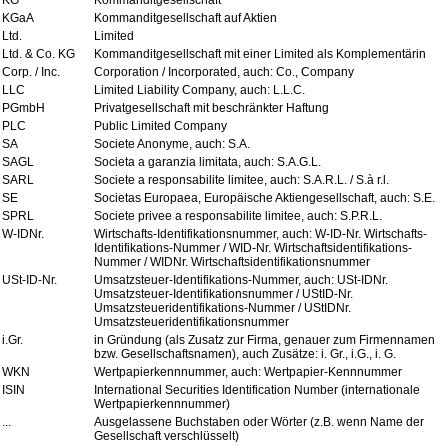
KGaA
Kommanditgesellschaft auf Aktien
Ltd.
Limited
Ltd. & Co. KG
Kommanditgesellschaft mit einer Limited als Komplementärin
Corp. / Inc.
Corporation / Incorporated, auch: Co., Company
LLC
Limited Liability Company, auch: L.L.C.
PGmbH
Privatgesellschaft mit beschränkter Haftung
PLC
Public Limited Company
SA
Societe Anonyme, auch: S.A.
SAGL
Societa a garanzia limitata, auch: S.A.G.L.
SARL
Societe a responsabilite limitee, auch: S.A.R.L. / S.à r.l.
SE
Societas Europaea, Europäische Aktiengesellschaft, auch: S.E.
SPRL
Societe privee a responsabilite limitee, auch: S.P.R.L.
W-IDNr.
Wirtschafts-Identifikationsnummer, auch: W-ID-Nr. Wirtschafts-
Identifikations-Nummer / WID-Nr. Wirtschaftsidentifikations-
Nummer / WIDNr. Wirtschaftsidentifikationsnummer
USt-ID-Nr.
Umsatzsteuer-Identifikations-Nummer, auch: USt-IDNr.
Umsatzsteuer-Identifikationsnummer / UStID-Nr.
Umsatzsteueridentifikations-Nummer / UStIDNr.
Umsatzsteueridentifikationsnummer
i.Gr.
in Gründung (als Zusatz zur Firma, genauer zum Firmennamen
bzw. Gesellschaftsnamen), auch Zusätze: i. Gr., i.G., i. G.
WKN
Wertpapierkennnummer, auch: Wertpapier-Kennnummer
ISIN
International Securities Identification Number (internationale
Wertpapierkennnummer)
...
Ausgelassene Buchstaben oder Wörter (z.B. wenn Name der
Gesellschaft verschlüsselt)